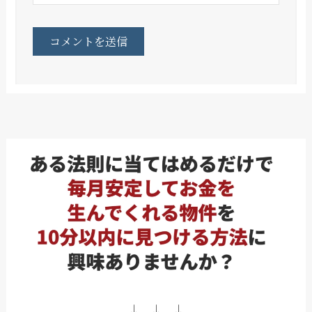
↓ ↓ ↓