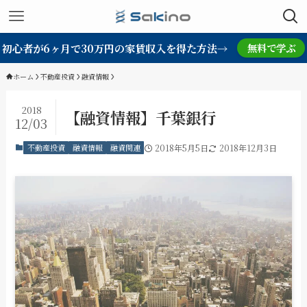
初心者が6ヶ月で30万円の家賃収入を得た方法→
無料で学ぶ
ホーム
不動産投資
融資情報
2018
【融資情報】千葉銀行
12/03
不動産投資
融資情報
融資関連
2018年5月5日
2018年12月3日