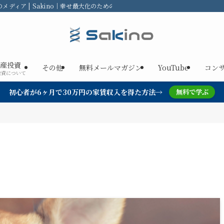
ディア | Sakino｜幸せ最大化のための不動産投資
産投資
その他
無料メールマガジン
YouTube
コン
投資について
初心者が6ヶ月で30万円の家賃収入を得た方法→
無料で学ぶ