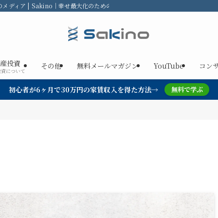
ディア | Sakino｜幸せ最大化のための不動産投資
産投資
その他
無料メールマガジン
YouTube
コン
投資について
初心者が6ヶ月で30万円の家賃収入を得た方法→
無料で学ぶ