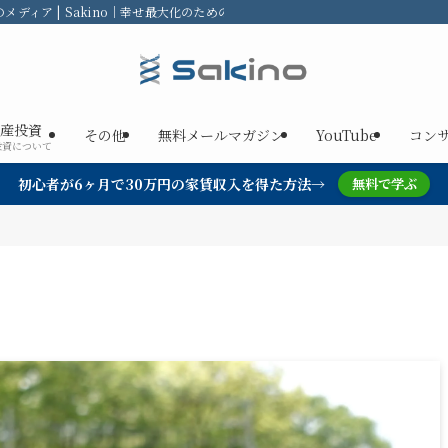
ディア | Sakino｜幸せ最大化のための不動産投資
産投資
その他
無料メールマガジン
YouTube
コン
投資について
初心者が6ヶ月で30万円の家賃収入を得た方法→
無料で学ぶ