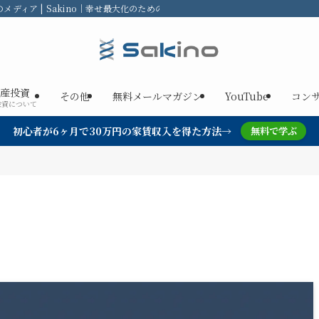
ディア | Sakino｜幸せ最大化のための不動産投資
産投資
その他
無料メールマガジン
YouTube
コン
投資について
初心者が6ヶ月で30万円の家賃収入を得た方法→
無料で学ぶ