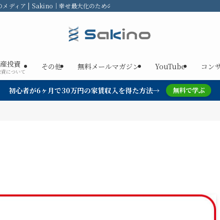
ディア | Sakino｜幸せ最大化のための不動産投資
産投資
その他
無料メールマガジン
YouTube
コン
投資について
初心者が6ヶ月で30万円の家賃収入を得た方法→
無料で学ぶ