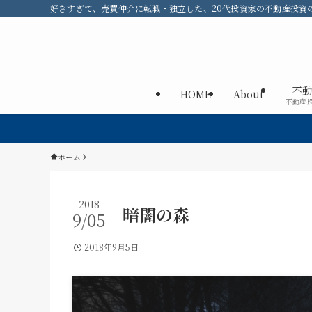
好きすぎて、売買仲介に転職・独立した、20代投資家の不動産投資のメ
不動
HOME
About
不動産
ホーム
2018
暗闇の森
9/05
2018年9月5日