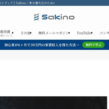
ディア | Sakino｜幸せ最大化のための不動産投資
産投資
その他
無料メールマガジン
YouTube
コン
投資について
初心者が6ヶ月で30万円の家賃収入を得た方法→
無料で学ぶ