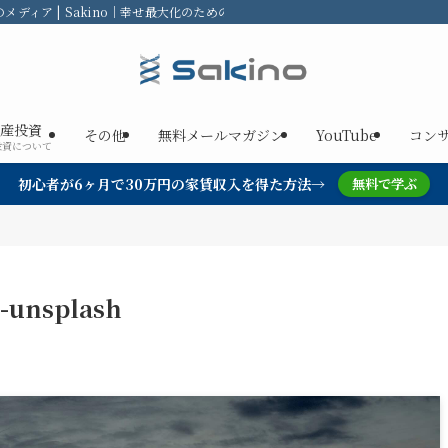
ディア | Sakino｜幸せ最大化のための不動産投資
産投資
その他
無料メールマガジン
YouTube
コン
投資について
初心者が6ヶ月で30万円の家賃収入を得た方法→
無料で学ぶ
4-unsplash